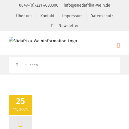
Zum
0049-(0)7221 4083300
|
info@suedafrika-wein.de
Inhalt
Über uns
Kontakt
Impressum
Datenschutz
springen
Newsletter
Suche
nach:
25
11, 2024