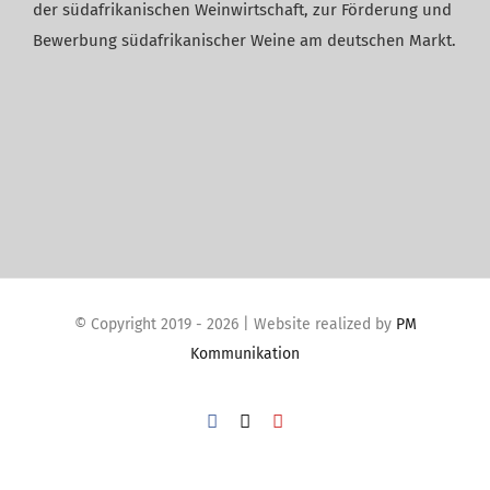
der südafrikanischen Weinwirtschaft, zur Förderung und
Bewerbung südafrikanischer Weine am deutschen Markt.
© Copyright 2019 -
2026 | Website realized by
PM
Kommunikation
Facebook
X
YouTube
WordPress Cookie Plugin von Real Cookie Banner