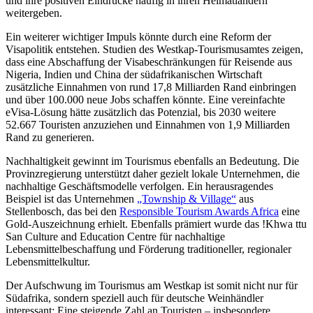
und ihre positiven Eindrücke häufig in ihren Heimatländern
weitergeben.
Ein weiterer wichtiger Impuls könnte durch eine Reform der
Visapolitik entstehen. Studien des Westkap-Tourismusamtes zeigen,
dass eine Abschaffung der Visabeschränkungen für Reisende aus
Nigeria, Indien und China der südafrikanischen Wirtschaft
zusätzliche Einnahmen von rund 17,8 Milliarden Rand einbringen
und über 100.000 neue Jobs schaffen könnte. Eine vereinfachte
eVisa-Lösung hätte zusätzlich das Potenzial, bis 2030 weitere
52.667 Touristen anzuziehen und Einnahmen von 1,9 Milliarden
Rand zu generieren.
Nachhaltigkeit gewinnt im Tourismus ebenfalls an Bedeutung. Die
Provinzregierung unterstützt daher gezielt lokale Unternehmen, die
nachhaltige Geschäftsmodelle verfolgen. Ein herausragendes
Beispiel ist das Unternehmen
„Township & Village“
aus
Stellenbosch, das bei den
Responsible Tourism Awards Africa
eine
Gold-Auszeichnung erhielt. Ebenfalls prämiert wurde das !Khwa ttu
San Culture and Education Centre für nachhaltige
Lebensmittelbeschaffung und Förderung traditioneller, regionaler
Lebensmittelkultur.
Der Aufschwung im Tourismus am Westkap ist somit nicht nur für
Südafrika, sondern speziell auch für deutsche Weinhändler
interessant: Eine steigende Zahl an Touristen – insbesondere