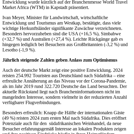
Entwicklung wurde kürzlich auf der Branchenmesse World Travel
Market Africa (WTM) in Kapstadt präsentiert.
Ivan Meyer, Minister für Landwirtschaft, wirtschaftliche
Entwicklung und Tourismus am Westkap, bestätigte, dass viele
wichtige Herkunftsländer signifikante Zuwächse verzeichneten.
Besonders hervorzuheben sind die USA (+16,5 %), Simbabwe
(+32,7 %) und Australien (+27,4 %). Leichte Rückgänge gab es
hingegen lediglich bei Besuchern aus Großbritannien (-3,2 %) und
Lesotho (-1,9 %).
Jährlich steigende Zahlen geben Anlass zum Optimismus
Auch der deutsche Markt zeigt eine positive Entwicklung. 2024
reisten 254.992 Touristen aus Deutschland nach Südafrika – eine
erfreuliche Annäherung an das Niveau vor der Corona-Pandemie,
als im Jahr 2019 rund 322.720 Deutsche das Land besuchten. Der
aktuelle Rückstand liegt nach Brancheninformationen nicht im
mangelnden Interesse, sondern vielmehr in der reduzierten Anzahl
verfügbarer Flugverbindungen.
Besonders erfreulich: Knapp die Hälfte der internationalen Gäste
(49 %) reisten 2024 zum ersten Mal nach Südafrika. Dies eröffnet
Potenziale auch für den südafrikanischen Weinhandel, da neue
Besucher erfahrungsgemäß Interesse an lokalen Produkten zeigen