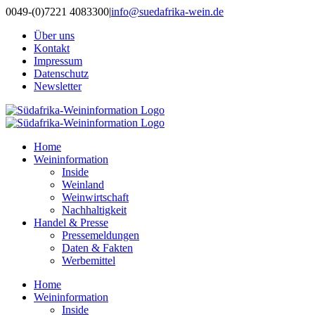
Zum
0049-(0)7221 4083300
|
info@suedafrika-wein.de
Inhalt
Über uns
springen
Kontakt
Impressum
Datenschutz
Newsletter
Home
Weininformation
Inside
Weinland
Weinwirtschaft
Nachhaltigkeit
Handel & Presse
Pressemeldungen
Daten & Fakten
Werbemittel
Home
Weininformation
Inside