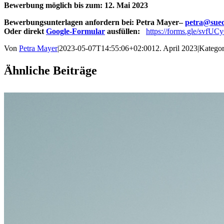
Bewerbung möglich bis zum: 12. Mai 2023
Bewerbungsunterlagen anfordern bei: Petra Mayer–
petra@sued
Oder direkt
Google-Formular
ausfüllen:
https://forms.gle/svf
Von
Petra Mayer
|
2023-05-07T14:55:06+02:00
12. April 2023
|
Kategor
Ähnliche Beiträge