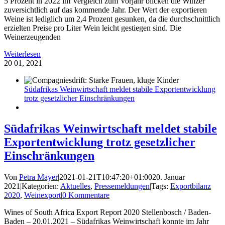
5 Prozent in 2022 im Vergleich zum Vorjahr blicken die Winzer
zuversichtlich auf das kommende Jahr. Der Wert der exportieren
Weine ist lediglich um 2,4 Prozent gesunken, da die durchschnittlich
erzielten Preise pro Liter Wein leicht gestiegen sind. Die
Weinerzeugenden
Weiterlesen
20
01, 2021
Südafrikas Weinwirtschaft meldet stabile Exportentwicklung
trotz gesetzlicher Einschränkungen
Südafrikas Weinwirtschaft meldet stabile
Exportentwicklung trotz gesetzlicher
Einschränkungen
Von
Petra Mayer
|
2021-01-21T10:47:20+01:00
20. Januar
2021
|
Kategorien:
Aktuelles
,
Pressemeldungen
|
Tags:
Exportbilanz
2020
,
Weinexport
|
0 Kommentare
Wines of South Africa Export Report 2020 Stellenbosch / Baden-
Baden – 20.01.2021 – Südafrikas Weinwirtschaft konnte im Jahr