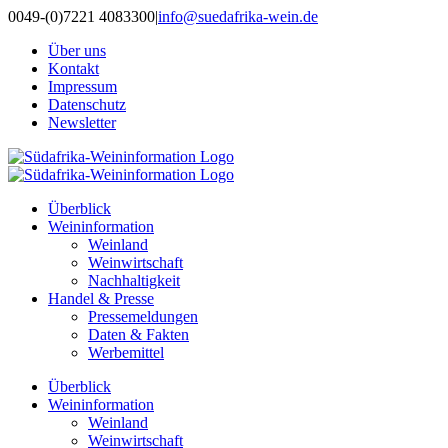
Zum
0049-(0)7221 4083300
|
info@suedafrika-wein.de
Inhalt
Über uns
springen
Kontakt
Impressum
Datenschutz
Newsletter
Überblick
Weininformation
Weinland
Weinwirtschaft
Nachhaltigkeit
Handel & Presse
Pressemeldungen
Daten & Fakten
Werbemittel
Überblick
Weininformation
Weinland
Weinwirtschaft