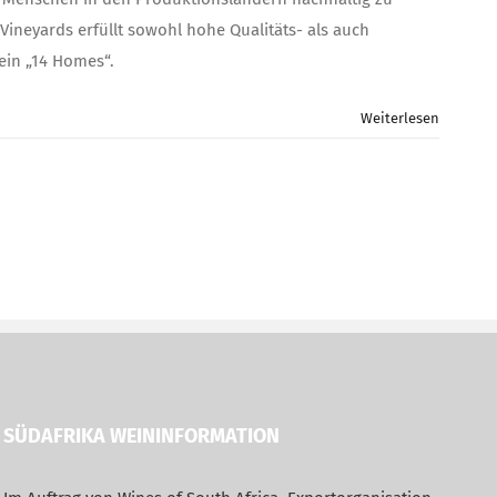
Wein
„14
Vineyards erfüllt sowohl hohe Qualitäts- als auch
Homes“
ein „14 Homes“.
Sozialstandards
in
Südafrika
Weiterlesen
SÜDAFRIKA WEININFORMATION