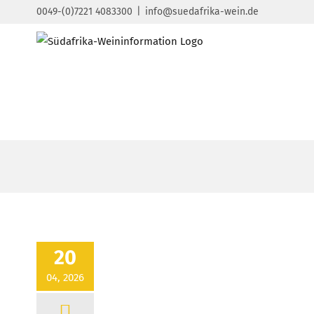
Zum
0049-(0)7221 4083300
|
info@suedafrika-wein.de
Inhalt
springen
20
04, 2026