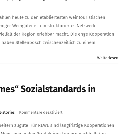
hlen heute zu den etabliertesten weintouristischen
er Weingüter ist ein strukturiertes Netzwerk
ielfalt der Region erlebbar macht. Die enge Kooperation
 haben Stellenbosch zwischenzeitlich zu einem
Weiterlesen
mes“ Sozialstandards in
für
l-stories
|
Kommentare deaktiviert
REWE
fördert
eitern zugute Für REWE sind langfristige Kooperationen
mit
n Menschen in den Produktionsländern nachhaltig zu