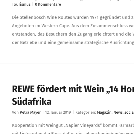
Tourismus
|
0 Kommentare
Die Stellenbosch Wine Routes wurden 1971 gegründet und zä
Angeboten im Western Cape. Aus dem Zusammenschluss wenig
entstanden, das Besuchern den Zugang erleichtert und die V
der Betriebe und eine gemeinsame strategische Ausrichtung
REWE fördert mit Wein „14 Ho
Südafrika
Von
Petra Mayer
|
12. Januar 2019
|
Kategorien:
Magazin
,
News
,
socia
Kooperation mit Weingut „Napier Vineyards“ kommt Farmarb
mit Lieferanten die Basis dafür, die Lebensbedingungen vo