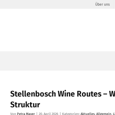
Über uns
Stellenbosch Wine Routes – We
Struktur
Von
Petra Mayer
|
20. April 2026
|
Kategorien:
Aktuelles
,
Allgemein
,
L