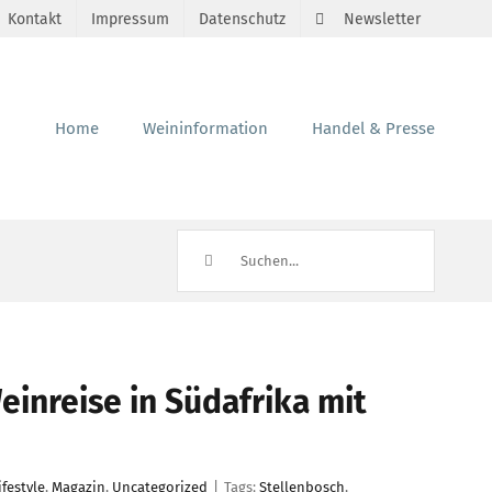
Kontakt
Impressum
Datenschutz
Newsletter
Home
Weininformation
Handel & Presse
Suche
nach:
inreise in Südafrika mit
ifestyle
,
Magazin
,
Uncategorized
|
Tags:
Stellenbosch
,