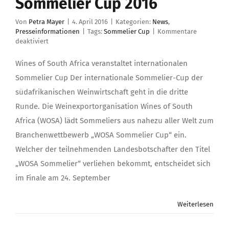
Sommelier Cup 2016
Von
Petra Mayer
|
4. April 2016
|
Kategorien:
News
,
Presseinformationen
|
Tags:
Sommelier Cup
|
Kommentare
für
deaktiviert
Wines
of
Wines of South Africa veranstaltet internationalen
South
Sommelier Cup Der internationale Sommelier-Cup der
Africa
Sommelier
südafrikanischen Weinwirtschaft geht in die dritte
Cup
Runde. Die Weinexportorganisation Wines of South
2016
Africa (WOSA) lädt Sommeliers aus nahezu aller Welt zum
Branchenwettbewerb „WOSA Sommelier Cup“ ein.
Welcher der teilnehmenden Landesbotschafter den Titel
„WOSA Sommelier“ verliehen bekommt, entscheidet sich
im Finale am 24. September
Weiterlesen