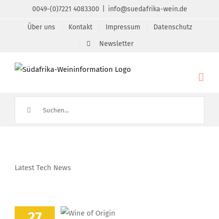
Zum
0049-(0)7221 4083300
|
info@suedafrika-wein.de
Inhalt
Über uns
Kontakt
Impressum
Datenschutz
springen
Newsletter
Suche
nach:
Latest Tech News
27