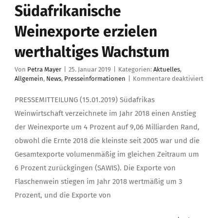
Südafrikanische
Weinexporte erzielen
werthaltiges Wachstum
Von
Petra Mayer
|
25. Januar 2019
|
Kategorien:
Aktuelles
,
für
Allgemein
,
News
,
Presseinformationen
|
Kommentare deaktiviert
Süda
Wein
PRESSEMITTEILUNG (15.01.2019) Südafrikas
erzie
Weinwirtschaft verzeichnete im Jahr 2018 einen Anstieg
werth
Wach
der Weinexporte um 4 Prozent auf 9,06 Milliarden Rand,
obwohl die Ernte 2018 die kleinste seit 2005 war und die
Gesamtexporte volumenmäßig im gleichen Zeitraum um
6 Prozent zurückgingen (SAWIS). Die Exporte von
Flaschenwein stiegen im Jahr 2018 wertmäßig um 3
Prozent, und die Exporte von