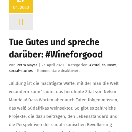
04, 2020
Tue Gutes und spreche
darüber: #Wineforgood
Von
Petra Mayer
|
27. April 2020
|
Kategorien:
Aktuelles
,
News
,
für
social-stories
|
Kommentare deaktiviert
Tue
Gutes
„Bildung ist die mächtigste Waffe, mit der man die Welt
und
verändern kann" lautet das berühmte Zitat von Nelson
spreche
darüber:
Mandela! Dass Worten aber auch Taten folgen müssen,
#Wineforgood
das weiß Südafrikas Weinsektor. So gibt es zahlreiche
Projekte, die dazu beitragen, den Lebensstandard und
die Perspektiven der südafrikanischen Bevölkerung