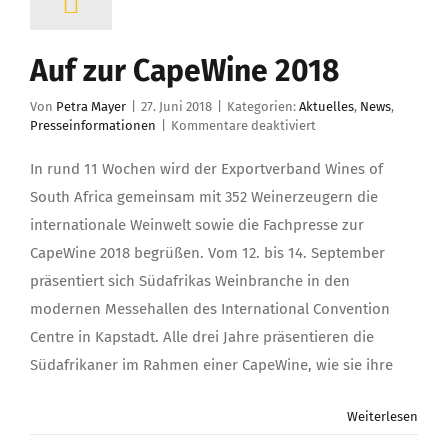
Auf zur CapeWine 2018
Von
Petra Mayer
|
27. Juni 2018
|
Kategorien:
Aktuelles
,
News
,
für
Presseinformationen
|
Kommentare deaktiviert
Auf
zur
In rund 11 Wochen wird der Exportverband Wines of
CapeWine
South Africa gemeinsam mit 352 Weinerzeugern die
2018
internationale Weinwelt sowie die Fachpresse zur
CapeWine 2018 begrüßen. Vom 12. bis 14. September
präsentiert sich Südafrikas Weinbranche in den
modernen Messehallen des International Convention
Centre in Kapstadt. Alle drei Jahre präsentieren die
Südafrikaner im Rahmen einer CapeWine, wie sie ihre
Weiterlesen