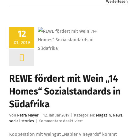
Weiterlesen
12
01, 2019
REWE fördert mit Wein „14
Homes“ Sozialstandards in
Südafrika
Von
Petra Mayer
|
12. Januar 2019
|
Kategorien:
Magazin
,
News
,
für
social-stories
|
Kommentare deaktiviert
REWE
fördert
Kooperation mit Weingut „Napier Vineyards“ kommt