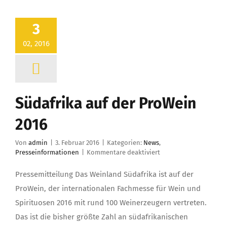
3
02, 2016
Südafrika auf der ProWein
2016
Von
admin
|
3. Februar 2016
|
Kategorien:
News
,
für
Presseinformationen
|
Kommentare deaktiviert
Südafrika
auf
Pressemitteilung Das Weinland Südafrika ist auf der
der
ProWein, der internationalen Fachmesse für Wein und
ProWein
2016
Spirituosen 2016 mit rund 100 Weinerzeugern vertreten.
Das ist die bisher größte Zahl an südafrikanischen