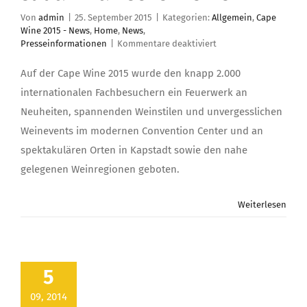
Von
admin
|
25. September 2015
|
Kategorien:
Allgemein
,
Cape
Wine 2015 - News
,
Home
,
News
,
für
Presseinformationen
|
Kommentare deaktiviert
Eine
neue
Auf der Cape Wine 2015 wurde den knapp 2.000
Ära
internationalen Fachbesuchern ein Feuerwerk an
für
südafrikanische
Neuheiten, spannenden Weinstilen und unvergesslichen
Weine
Weinevents im modernen Convention Center und an
spektakulären Orten in Kapstadt sowie den nahe
gelegenen Weinregionen geboten.
Weiterlesen
5
09, 2014