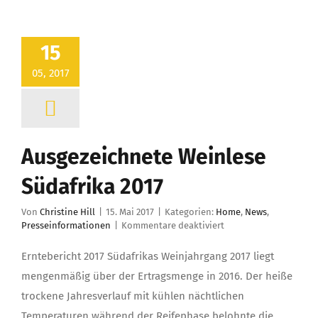
15
05, 2017
Ausgezeichnete Weinlese
Südafrika 2017
Von
Christine Hill
|
15. Mai 2017
|
Kategorien:
Home
,
News
,
für
Presseinformationen
|
Kommentare deaktiviert
Ausgezeichnete
Weinlese
Erntebericht 2017 Südafrikas Weinjahrgang 2017 liegt
Südafrika
mengenmäßig über der Ertragsmenge in 2016. Der heiße
2017
trockene Jahresverlauf mit kühlen nächtlichen
Temperaturen während der Reifephase belohnte die