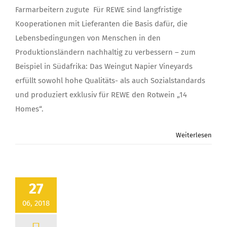
mit
Farmarbeitern zugute Für REWE sind langfristige
Wein
„14
Kooperationen mit Lieferanten die Basis dafür, die
Homes“
Lebensbedingungen von Menschen in den
Sozialstandards
in
Produktionsländern nachhaltig zu verbessern – zum
Südafrika
Beispiel in Südafrika: Das Weingut Napier Vineyards
erfüllt sowohl hohe Qualitäts- als auch Sozialstandards
und produziert exklusiv für REWE den Rotwein „14
Homes“.
Weiterlesen
27
06, 2018